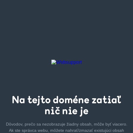
Na tejto
doméne zatiaľ
nič nie je
Dôvodov, prečo sa nezobrazuje žiadny obsah, môže byť
viacero.
Ak ste správca webu, môžete nahrať/zmazať
existujúci obsah